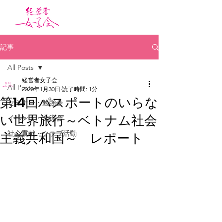
記事
All Posts
経営者女子会
All Posts
2020年1月30日
読了時間: 1分
第14回パスポートのいらな
セミナー・勉強会
い世界旅行～ベトナム社会
イベント・交流会
社会貢献・クラブ活動
主義共和国～ レポート