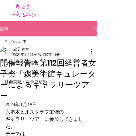
記事
All Posts
宏子 青木
All Posts
2024年1月21日
読了時間: 1分
開催報告＊第112回経営者女
セミナー・勉強会
子会「森美術館キュレータ
イベント・交流会
社会貢献・クラブ活動
ーによるギャラリーツア
ー」
2024年1月18日
六本木ヒルズクラブ主催の
ギャラリーツアーに参加してきまし
た。
テーマは