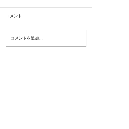
コメント
コメントを追加…
開催報告＊２月度経営者
開催報告＊ 第
女子会懇親交流会
営者女子会文楽
一般社団法人 経営者女子会
Email
:
keieishajoshikai@gmail.com
お電話での問合せ等は受け付けておりません
ので
メールでご連絡ください。
メールマガジン Subscribe Email