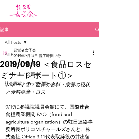
記事
All Posts
経営者女子会
All Posts
2019年9月24日
読了時間: 3分
2019/09/19 ＜食品ロスセ
セミナー・勉強会
ミナーレポート①＞
イベント・交流会
社会貢献・クラブ活動
レポート①：世界の食料・栄養の現状
と食料廃棄・ロス
9/19に参議院議員会館にて、国際連合
食糧農業機関 FAO（food and 
agriculture organization）の駐日連絡事
務所長ボリコM.チャールズさんと、株
式会社 Office 3.11代表取締役の井出留