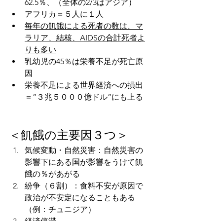
62.5％、（全体の2/3はアジア）
アフリカ＝５人に１人
毎年の飢餓による死者の数は、マ
ラリア、結核、AIDSの合計死者よ
りも多い
乳幼児の45％は栄養不足が死亡原
因
栄養不足による世界経済への損出
＝”３兆５０００億ドル”にも上る
＜飢餓の主要因３つ＞
気候変動・自然災害：自然災害の
影響下にある国が影響をうけて飢
餓の％があがる
紛争（６割）：食料不安が原因で
政治が不安定になることもある
（例：チュニジア）