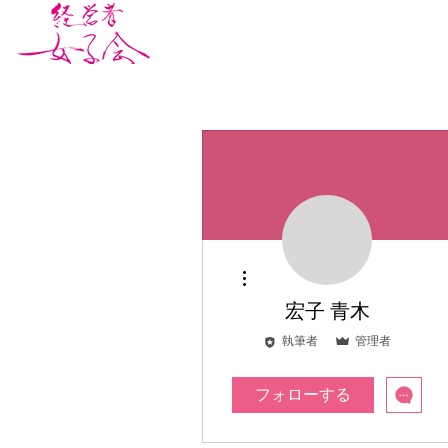
経営者女子会とは
新着情
その他
宏子 青木
執筆者
管理者
エグゼクティブ
+
4
フォローする